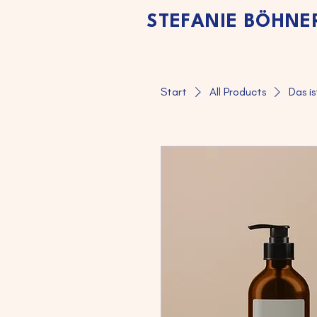
STEFANIE BÖHNE
Start
All Products
Das is