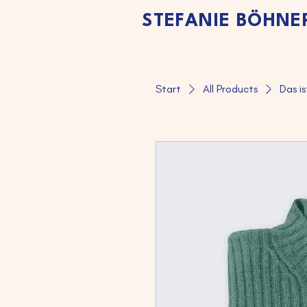
STEFANIE BÖHNE
Start
All Products
Das is