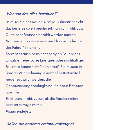
'Wer soll das alles bezahlen?'
Beim Kauf eines neuen Autos (aus Klimasicht nicht
das beste Beispiel) beschwert man sich nicht, dass
Gurte oder Bremsen bezahlt werden müssen.
Man versteht, dass sie essenziell für die Sicherheit
der Fahrer*innen sind.
So steht es auch beim nachhaltigen Bauen: der
Einsatz erneuerbarer Energien oder nachhaltiger
Baustoffe kommt nicht 'oben drauf'. Sie müssen in
unserer Wahrnehmung essenzieller Bestandteil
neuer Baukultur werden, die
Generationengerechtigkeit auf diesem Planeten
garantiert.
Es ist teurer nichts zu tun, als die Transformation
bewusst mitzugestalten.
#bauwendejetzt
'Sollen die anderen erstmal anfangen!'